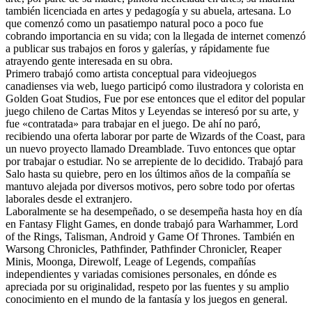
también licenciada en artes y pedagogía y su abuela, artesana. Lo
que comenzó como un pasatiempo natural poco a poco fue
cobrando importancia en su vida; con la llegada de internet comenzó
a publicar sus trabajos en foros y galerías, y rápidamente fue
atrayendo gente interesada en su obra.
Primero trabajó como artista conceptual para videojuegos
canadienses via web, luego participó como ilustradora y colorista en
Golden Goat Studios, Fue por ese entonces que el editor del popular
juego chileno de Cartas Mitos y Leyendas se interesó por su arte, y
fue «contratada» para trabajar en el juego. De ahí no paró,
recibiendo una oferta laborar por parte de Wizards of the Coast, para
un nuevo proyecto llamado Dreamblade. Tuvo entonces que optar
por trabajar o estudiar. No se arrepiente de lo decidido. Trabajó para
Salo hasta su quiebre, pero en los últimos años de la compañía se
mantuvo alejada por diversos motivos, pero sobre todo por ofertas
laborales desde el extranjero.
Laboralmente se ha desempeñado, o se desempeña hasta hoy en día
en Fantasy Flight Games, en donde trabajó para Warhammer, Lord
of the Rings, Talisman, Android y Game Of Thrones. También en
Warsong Chronicles, Pathfinder, Pathfinder Chronicler, Reaper
Minis, Moonga, Direwolf, Leage of Legends, compañías
independientes y variadas comisiones personales, en dónde es
apreciada por su originalidad, respeto por las fuentes y su amplio
conocimiento en el mundo de la fantasía y los juegos en general.