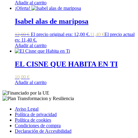
Añadir al carrito
¡Oferta!
Isabel alas de mariposa
12,00
€
El precio original era: 12,00 €.
11,40
€
El precio actual
es: 11,40 €.
Añadir al carrito
EL CISNE QUE HABITA EN TI
10,00
€
Añadir al carrito
Aviso Legal
Política de privacidad
Política de cookies
Condiciones de compra
Declaración de Accesibilidad